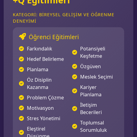
KATEGORI: BIREYSEL GELIŞIM VE ÖĞRENME
DENEYIMI
Öğrenci Eğitimleri
Farkındalık
Potansiyeli
Keşfetme
Hedef Belirleme
Özgüven
Planlama
Meslek Seçimi
Öz Disiplin
Kazanma
Kariyer
Planlama
Problem Çözme
İletişim
Motivasyon
Becerileri
Stres Yönetimi
Toplumsal
Eleştirel
Sorumluluk
Düşünme